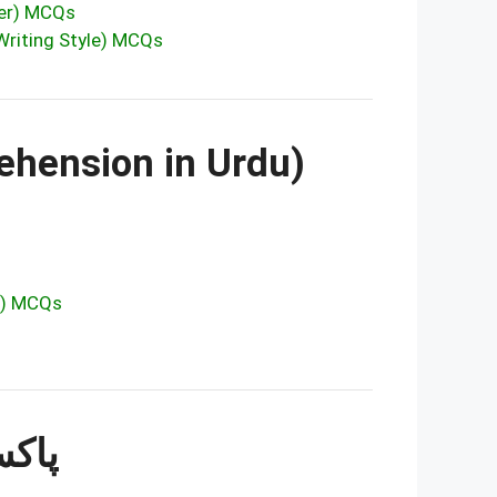
Order) MCQs
Language & Writing Style) MCQs
 Comprehension in Urdu)
sages) MCQs
پاکس