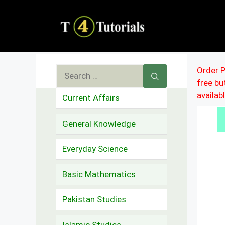
Skip
to
content
Search
Order P
free b
for:
availab
Current Affairs
General Knowledge
Everyday Science
Basic Mathematics
Pakistan Studies
Islamic Studies