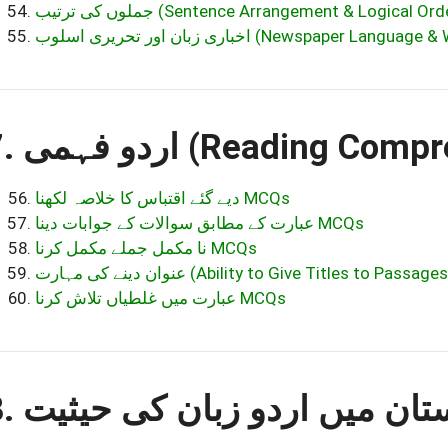
جملوں کی ترتیب (Sentence Arrangement & Logical 
اخباری زبان اور تحریری اسلوب (Newspaper 
7. اردو فہمی (Reading
دیے گئے اقتباس کا خلاصہ لکھنا MCQs
عبارت کے مطابق سوالات کے جوابات دینا MCQs
نا مکمل جملے مکمل کرنا MCQs
عنوان دینے کی مہارت (Ability to Give Titles to Pas
عبارت میں غلطیاں تلاش کرنا MCQs
8. تان میں اردو زبان کی حیثیت