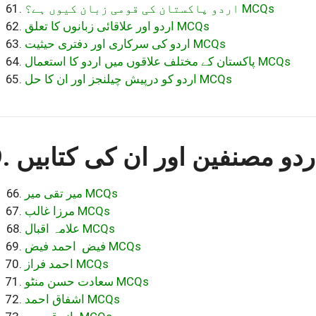
اردو پاکستان کی قومی زبان کیوں ہے؟ MCQs
اردو اور علاقائی زبانوں کا تعلق MCQs
اردو کی سرکاری اور دفتری حیثیت MCQs
پاکستان کے مختلف علاقوں میں اردو کا استعمال MCQs
اردو کو درپیش چیلنجز اور ان کا حل MCQs
9. و مصنفین اور ان کی کتابیں
میر تقی میر MCQs
مرزا غالب MCQs
علامہ اقبال MCQs
فیض احمد فیض MCQs
احمد فراز MCQs
سعادت حسن منٹو MCQs
اشفاق احمد MCQs