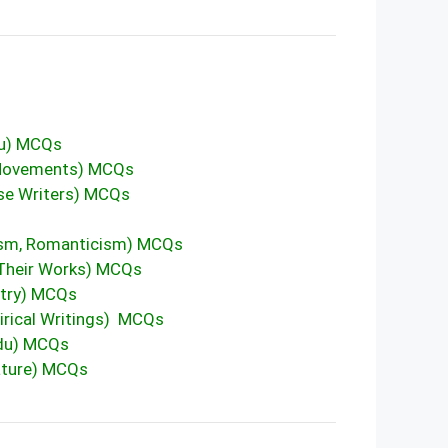
n of Urdu) MCQs
n Literary Movements) MCQs
Poets and Prose Writers) MCQs
, Modernism, Romanticism) MCQs
us Writers and Their Works) MCQs
& Poetry) MCQs
اردو (Humorous & Satirical Writings) MCQs
s in Urdu) MCQs
du Literature) MCQs