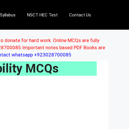
Syllabus
NSCT HEC Test
Contact Us
to donate for hard work. Online MCQs are fully
3028700085 Important notes based PDF Books are
ontact whatsapp +923028700085
bility MCQs