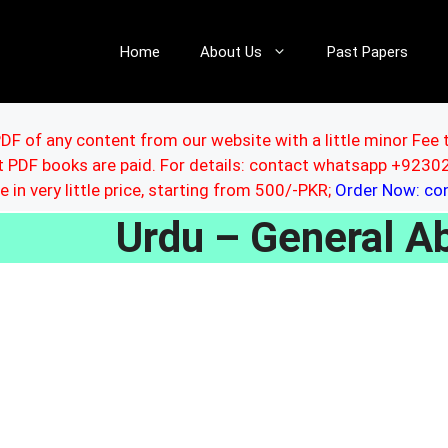
Home
About Us
Past Papers
DF of any content from our website with a little minor Fee 
ut PDF books are paid. For details: contact whatsapp +92
le in very little price, starting from 500/-PKR;
Order Now: c
Urdu – General A