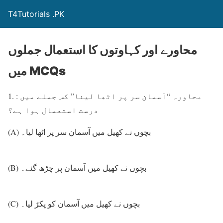
T4Tutorials .PK
محاورے اور کہاوتوں کا استعمال جملوں
میں MCQs
1. : محاورہ “آسمان سر پر اٹھا لینا” کس جملے میں
درست استعمال ہوا ہے؟
(A) بچوں نے کھیل میں آسمان سر پر اٹھا لیا۔
(B) بچوں نے کھیل میں آسمان پر چڑھ گئے۔
(C) بچوں نے کھیل میں آسمان کو پکڑ لیا۔