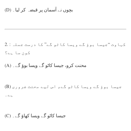
(D) بچوں نے آسمان پر قبضہ کر لیا۔
2. : کہاوت “جیسا بوؤ گے ویسا کاٹو گے” کا درست جملہ
کون سا ہے؟
(A) محنت کرو، جیسا کاٹو گے ویسا بوؤ گے۔
(B) جیسا بوؤ گے ویسا کاٹو گے، اس لیے محنت ضروری
ہے۔
(C) جیسا کاٹو گے ویسا کھاؤ گے۔