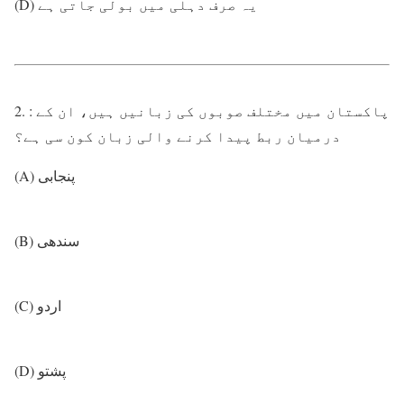
(D) یہ صرف دہلی میں بولی جاتی ہے
2. : پاکستان میں مختلف صوبوں کی زبانیں ہیں، ان کے
درمیان ربط پیدا کرنے والی زبان کون سی ہے؟
(A) پنجابی
(B) سندھی
(C) اردو
(D) پشتو