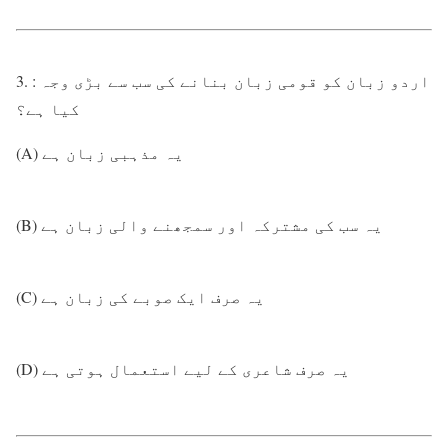
3. : اردو زبان کو قومی زبان بنانے کی سب سے بڑی وجہ
کیا ہے؟
(A) یہ مذہبی زبان ہے
(B) یہ سب کی مشترکہ اور سمجھنے والی زبان ہے
(C) یہ صرف ایک صوبے کی زبان ہے
(D) یہ صرف شاعری کے لیے استعمال ہوتی ہے