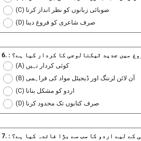
(C) صوبائی زبانوں کو نظر انداز کرنا
(D) صرف شاعری کو فروغ دینا
ے فروغ میں جدید ٹیکنالوجی کا کردار کیا ہے؟
(A) کوئی کردار نہیں
(B) آن لائن لرننگ اور ڈیجیٹل مواد کی فراہمی
(C) اردو کو مشکل بنانا
(D) صرف کتابوں تک محدود کرنا
جہتی کے لیے اردو کا سب سے بڑا فائدہ کیا ہے؟