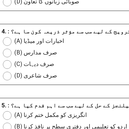
(D) صوبائی زبانوں کا تعاون
کی ترویج کے لیے سب سے مؤثر ذریعہ کون سا ہے؟
(A) اخبارات اور میڈیا
(B) صرف مدارس
(C) صرف دیہات
(D) صرف شاعری
ش چیلنجز کے حل کے لیے سب سے اہم قدم کیا ہے؟
(A) انگریزی کو مکمل ختم کرنا
(B) اردو کو تعلیمی اور دفتری سطح پر نافذ کرنا