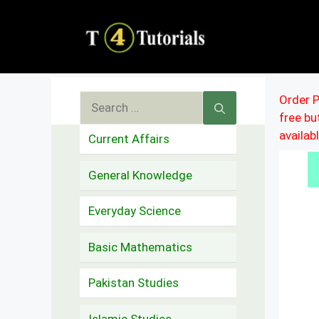
Skip
to
content
Search
Order P
free b
for:
availab
Current Affairs
General Knowledge
Everyday Science
Basic Mathematics
Pakistan Studies
Islamic Studies