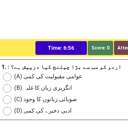
Time: 6:56
Score: 0
Atte
1. : اردو کو سب سے بڑا چیلنج کیا درپیش ہے؟
(A) عوامی مقبولیت کی کمی
(B) انگریزی زبان کا غلبہ
(C) صوبائی زبانوں کا وجود
(D) ادبی ذخیرے کی کمی