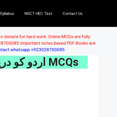
Syllabus
NSCT HEC Test
Contact Us
to donate for hard work. Online MCQs are fully
3028700085 Important notes based PDF Books are
ontact whatsapp +923028700085
اردو کو درپیش چیلنجز اور ان کا حل MCQs