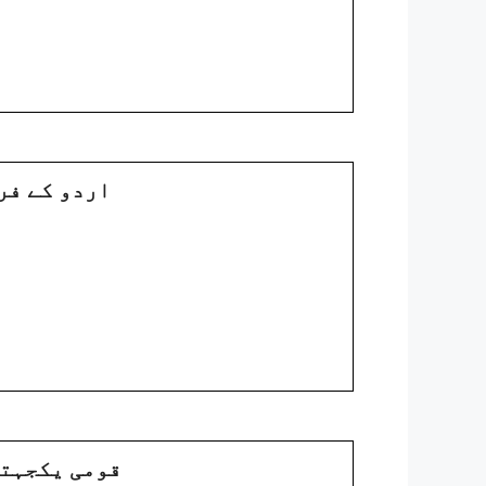
6. : اردو ک
7. : قومی یک