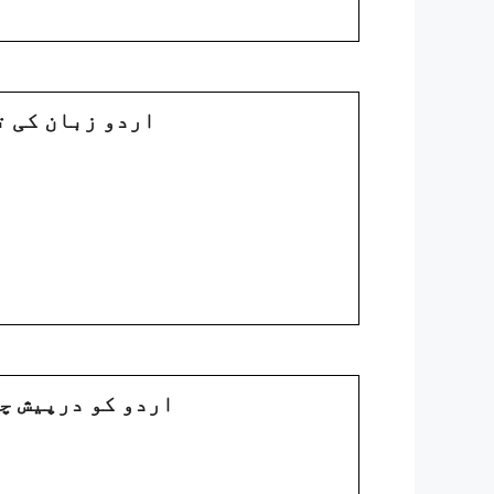
4. : اردو زبان 
5. : اردو کو درپی