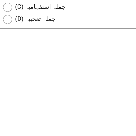
(C) جملہ استفہامیہ
(D) جملہ تعجبیہ