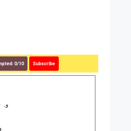
pted: 0/10
Subscribe
(B) 
(