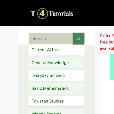
Skip
to
content
Search
Order P
free b
for:
availab
Current Affairs
General Knowledge
Everyday Science
Basic Mathematics
Pakistan Studies
Islamic Studies