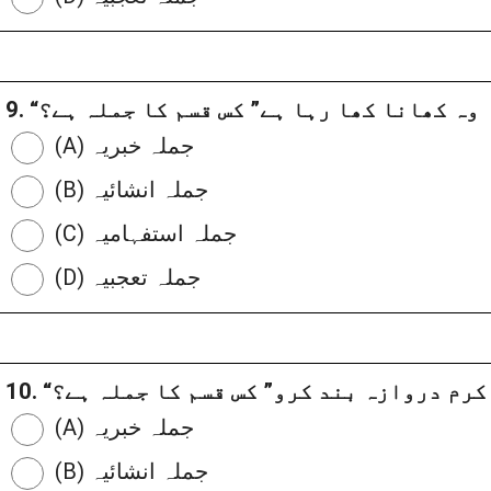
9. “وہ کھانا کھا رہا ہے” کس قسم کا جملہ ہے؟
(A) جملہ خبریہ
(B) جملہ انشائیہ
(C) جملہ استفہامیہ
(D) جملہ تعجبیہ
راہ کرم دروازہ بند کرو” کس قسم کا جملہ ہے؟
(A) جملہ خبریہ
(B) جملہ انشائیہ