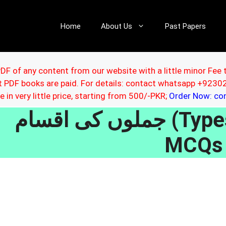
Home
About Us
Past Papers
DF of any content from our website with a little minor Fee 
ut PDF books are paid. For details: contact whatsapp +92
le in very little price, starting from 500/-PKR;
Order Now: c
جملوں کی اقسام (Types of Sentences)
MCQs