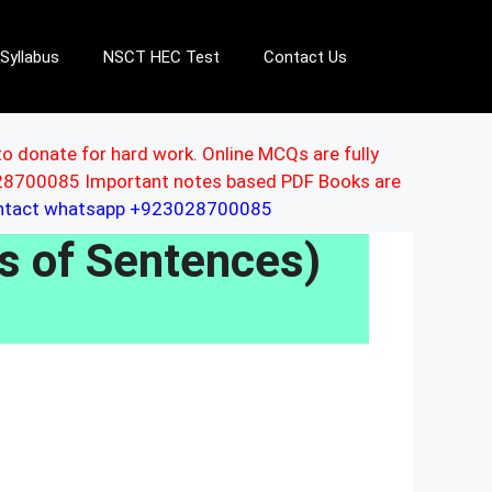
Syllabus
NSCT HEC Test
Contact Us
to donate for hard work. Online MCQs are fully
3028700085 Important notes based PDF Books are
ontact whatsapp +923028700085