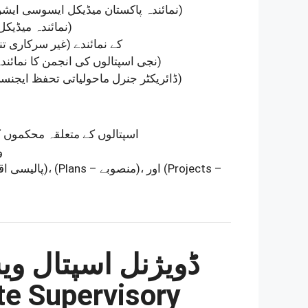
(Representative of Pakistan Medical Association – نمائندہ پاکستان میڈیکل ایسوسی ایشن)
(Representative of a Medical University – نمائندہ میڈیکل یونیورسٹی)
کے نمائندے
(NGOs – غیر سرکاری تنظیموں)
(Representative of Private Hospitals Association – نجی اسپتالوں کی انجمن کا نمائندہ)
(DG, Environmental Protection Agency – ڈائریکٹر جنرل ماحولیاتی تحفظ ایجنسی)
اسپتالوں کے متعلقہ محکموں کے
و
(Policy Measures – پالیسی اقدامات)
،
(Plans – منصوبے)
، اور
(Projects –
ڈویژنل اسپتال ویس
te Supervisory