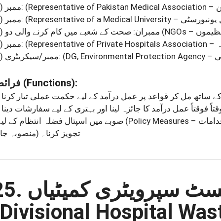
)
ممبر:
)
ممبر:
)
ممبران: صحت کے شعبے میں کام کرنے والی دو
)
ممبر:
)
ممبر/سیکریٹری:
فرائض
(Functions)
:
•  ساتھ مل کر قواعد پر عمل درآمد کے لیے حکمت عملی تیار کرنا۔
 قتاً فوقتاً عمل درآمد کا جائزہ لینا اور بہتری کے لیے سفارشات دینا۔
• صوبے میں اسپتال فضلہ انتظام کے لیے
تجویز کرنا۔
منصوبہ جات)
25. ٹ سپرویٹری کمیٹیاں
(Divisional Hospital Was