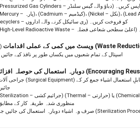
اپس کریں۔
(Pressurized Gas Cylinders – دباؤ والے گیس سلنڈر)
(Mercury – پارہ)
،
(Cadmium – کیڈمیم)
،
(Nickel – نکل)
،
کو فروخت کریں۔
(Recyclers – ری سائیکل کرنے والے اداروں)
(High-Level Radioactive Waste – اعلیٰ سطحی شعاعی فضلہ)
ویسٹ میں کمی کے عملی اقدامات
(Waste Reducti
)
• اسپتال کے تمام شعبوں میں یکساں طور پر نافذ کیے جائیں۔
دوبارہ استعمال کی حوصلہ افزائی
(Encouraging Reus
• جراحی آلات
(Surgical Equipment)
جائیں
یا
(Thermal – حرارتی)
(Sterilization – جراثیم کشی)
منظوری شدہ طریقہ کار کے مطابق
• صرف وہ اشیاء دوبارہ استعمال کی جائیں جو