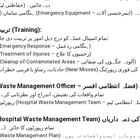
دیے جائیں۔
حفاظتی ٹیکے)
)
ہنگامی سامان
(Emergency Equipment – ایمرجنسی آلات)
ے۔
تربیت
(Training)
:
تمام اسپتال عملے کو درج ذیل امور پر تربیت دی جائے:
(Emergency Response – ہنگامی ردعمل)
(Treatment of Injuries – زخمیوں کا علاج)
(Cleanup of Contaminated Areas – آلودہ جگہوں کی صفائی)
• حادثات، رساؤ یا قریبی خطرات
(Near Misses)
کی فوری رپورٹنگ
(Waste Management Officer – فضلہ انتظامی افسر)
• تمام واقعات کی تفتیش، اندراج اور نظرثانی کرے۔
• رپورٹیں
Hospital Waste Management Team)
اں
 تمام رپورٹوں کا جائزہ لے۔
(Waste Management Plan)
 دوبارہ ایسے واقعات نہ ہوں۔