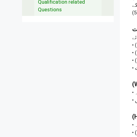
Qualification related
Questions
(5
•
•
•
(
•
•