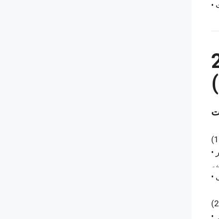
(1
ے۔
(2