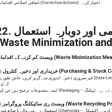
• اضافی اصلاحی اقدامات
(Corrective Actions)
اختیار کرے۔
22. اور دوبارہ استعمال
(Waste Minimization an
ویسٹ کم کرنے کے اقدامات
(Waste Minimization Mea
خریداری اور ذخیرہ کنٹرول
(Purchasing & Stock C
)
• غیر ضروری ذخیرہ اندوزی سے گریز کریں، خاص طور پر
کے لی
 کم ہو۔
(Packaging – پیکنگ)
• ایسے مصنوعات ترجیح دیں جن کی
ویسٹ ری سائیکلنگ پروگرامز
(Waste Recycling P
)
 کریں۔
(Chemicals – کیمیکل)
• استعمال نہ ہونے والے یا ضائع شدہ