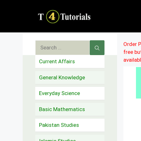
Skip
to
content
Search
Order P
free b
for:
availab
Current Affairs
General Knowledge
Everyday Science
Basic Mathematics
Pakistan Studies
Islamic Studies