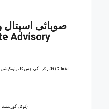
صوبائی اسپتال وی
te Advisory
قائم کرے گی جس کا نوٹیفکیشن
(Official
(Nominee of Local Government Department – لوکل گورنمنٹ نمائندہ)