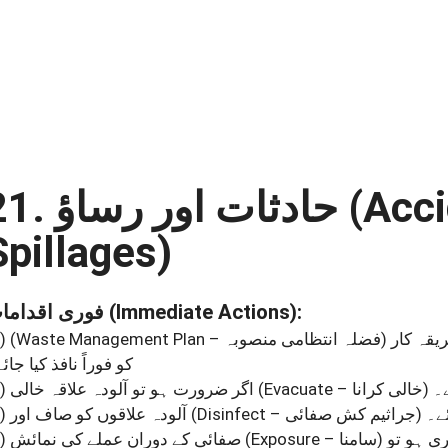
21. حادثات اور رساؤ
(Acc
Spillages)
فوری اقدامات
(Immediate Actions)
:
)
(Waste Management Plan – فضلہ انتظامی منصوبہ)
کو فوراً نافذ کیا جائ
)
اگر ضرورت ہو تو آلودہ علاقہ خالی
(Evacuate – خالی کرانا)
ے۔
)
آلودہ علاقوں کو صاف اور
(Disinfect – جراثیم کش صفائی)
ئے۔
)
صفائی کے دوران عملے کی نمائش
(Exposure – سامنا)