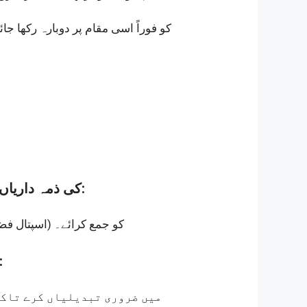
کو فوراً اسی مقام پر دوبارہ رکھا جائ
کی ذمہ داریاں:
کو جمع کرائے۔
(Hospital Waste Management Team – اسپتال فضلہ انتظامی ٹیم)
کی ذمہ داری:
میں ضروری تبدیلیاں کرے تاکہ