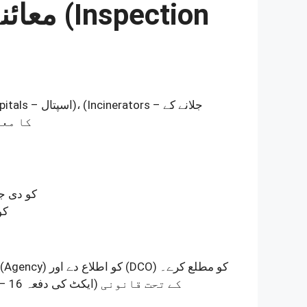
23. معائنہ اور قانونی کارروائیاں
(Inspection
(Hospitals – اسپتال)
،
(Incinerators – جلانے کے
کا معا
کو دی ج
کو
(Agency)
کو اطلاع دے اور
(DCO)
کو مطلع کرے۔
کے تحت قانونی
(Section 16 of the Act – ایکٹ کی دفعہ 16)