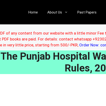
Home
About Us
Past Papers
DF of any content from our website with a little minor Fee 
ut PDF books are paid. For details: contact whatsapp +92
le in very little price, starting from 500/-PKR;
Order Now: c
The Punjab Hospital W
Rules, 2