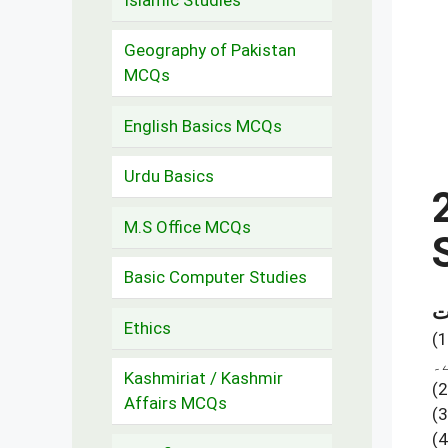
Geography of Pakistan
MCQs
English Basics MCQs
Urdu Basics
M.S Office MCQs
Basic Computer Studies
Ethics
(1
ے۔
Kashmiriat / Kashmir
(2
Affairs MCQs
(3
(4