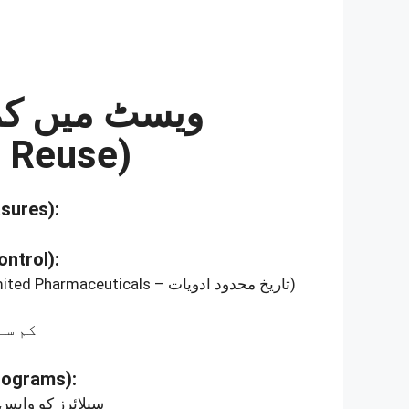
ویسٹ میں کمی 
d Reuse)
sures)
:
ontrol)
:
(Date-Limited Pharmaceuticals – تاریخ محدود ادویات)
کم سے
rograms)
:
سپلائرز کو واپس