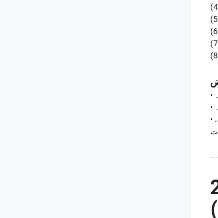
(4
(5
(6
(7
(8
•