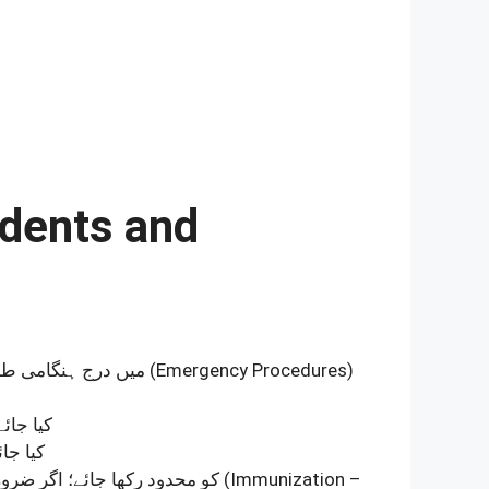
idents and
میں درج ہنگامی طریقہ کار
(Emergency Procedures)
کیا جائ
کیا جا
کو محدود رکھا جائے؛ اگر ضروری ہو تو
(Immunization –