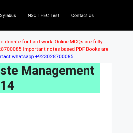
Syllabus
NSCT HEC Test
Contact Us
to donate for hard work. Online MCQs are fully
3028700085 Important notes based PDF Books are
ontact whatsapp +923028700085
aste Management
014