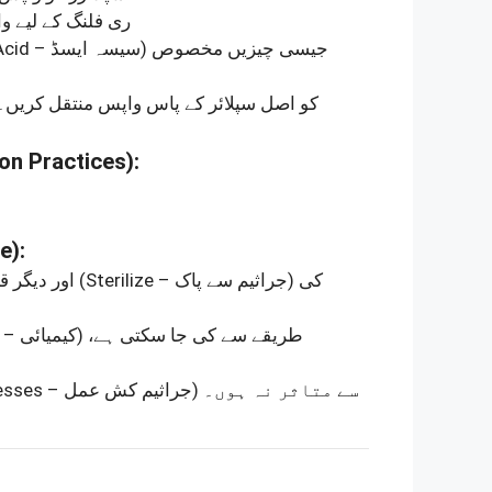
ری فلنگ کے لیے و
جیسی چیزیں مخصوص
(Lead Acid – سیسہ ایسڈ)
کو اصل سپلائر کے پاس واپس منتقل کریں۔
on Practices)
:
e)
:
کی
(Sterilize – جراثیم سے پاک)
اور دیگر قابلِ استعمال اشیاء جمع کر کے
طریقے سے کی جا سکتی ہے،
(Chemical – کیمیائی)
سے متاثر نہ ہوں۔
(Sterilization Processes – جراثیم کش عمل)