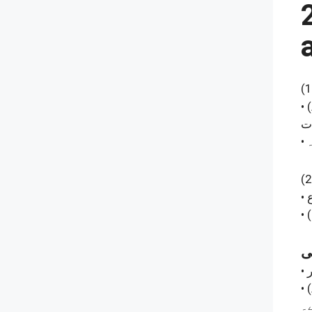
(1
•
(2
•
•
۔