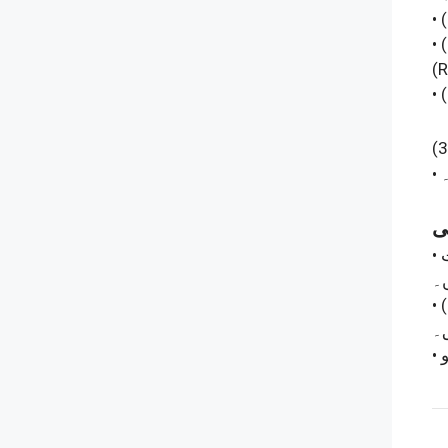
•
•
•
(3
۔
•
۔