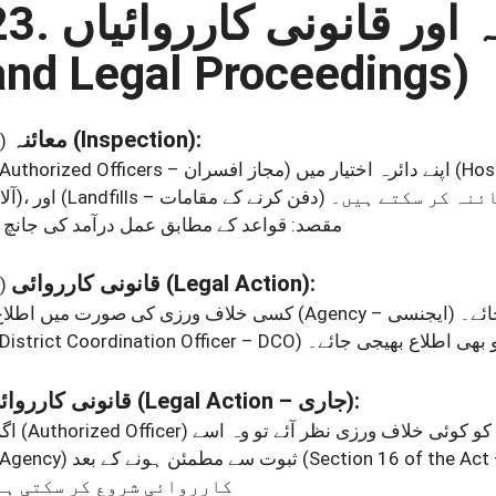
and Legal Proceedings)
معائنہ
(Inspection)
:
)
اپنے دائرہ اختیار میں
(Authorized Officers – مجاز افسران)
ئنہ کر سکتے ہیں۔
(Landfills – دفن کرنے کے مقامات)
، اور
آلات)
• مقصد: قواعد کے مطابق عمل درآمد کی جانچ۔
قانونی کارروائی
(Legal Action)
:
)
ائے۔
(Agency – ایجنسی)
• کسی خلاف ورزی کی صورت میں اطلاع
(District Coordination Officer – DCO)
 بھی اطلاع بھیجی جائے۔
قانونی کارروائی
(Legal Action – جاری)
:
• اگر
(Authorized Officer)
کو کوئی خلاف ورزی نظر آئے تو وہ اسے
(Agency)
ثبوت سے مطمئن ہونے کے بعد
کارروائی شروع کر سکتی ہے