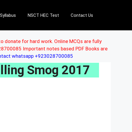
Syllabus
NSCT HEC Test
Contact Us
to donate for hard work. Online MCQs are fully
3028700085 Important notes based PDF Books are
ontact whatsapp +923028700085
lling Smog 2017