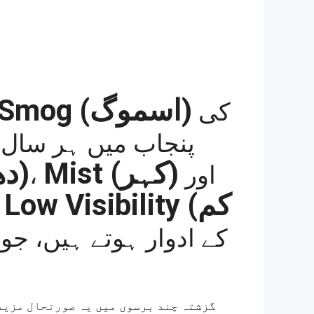
Smog
(اسموگ)
کی
پنجاب میں ہر سال 
(دھند)
Mist
(کہر)
،
اور
Low Visibility
(کم
کی وجہ
گزشتہ چند برسوں میں یہ صورتحال مزید 