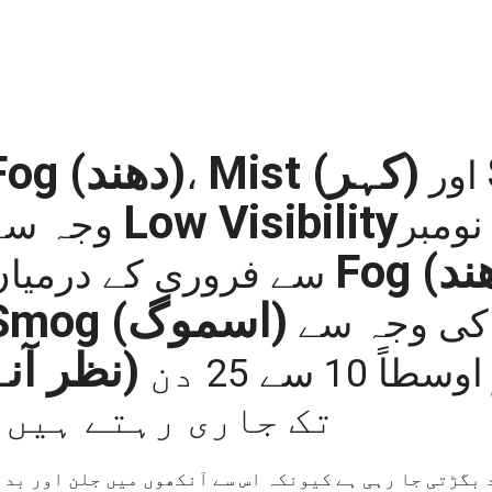
Fog
(دھند)
Mist
(کہر)
،
اور
Low Visibility
نومبر
وجہ سے
Fog
سے فروری کے درمیان
Smog
(اسموگ)
 سے
نظر آنے)
کے ادوار ہوتے ہیں، جو اوسطاً 10 سے 25 دن
تک جاری رہتے ہیں۔
بگڑتی جا رہی ہے کیونکہ اس سے آنکھوں میں جلن اور بدب