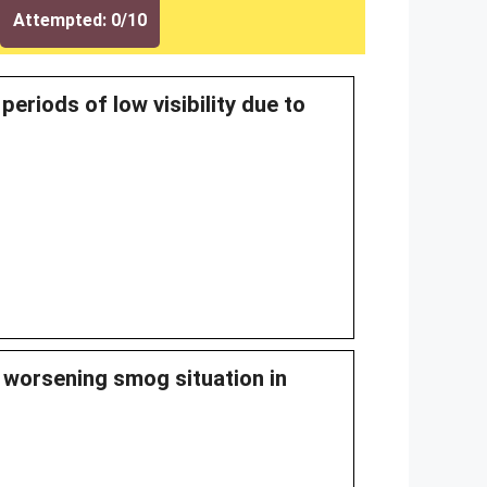
Attempted: 0/10
eriods of low visibility due to
 worsening smog situation in