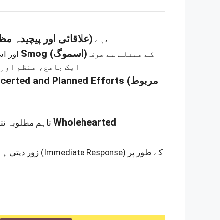
(علاقائی اور پیچیدہ مظہر)
ہے،
Smog
(اسموگ)
کے مسئلے سے صرف
اور اس کے نتیجے میں بننے والی
ایک جامع، منظم اور 
certed and Planned Efforts
(مربوط
Wholehearted
تاہم مطلوبہ نتائج کے حصول کے لیے، حکومت کی کوششوں کے ساتھ ساتھ عوام کی
زور دیتی ہے کہ اسموگ کے دوران فوری ردِعمل
(Immediate Response)
کے طور پر