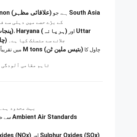
enon
(علاقائی مظہر)
South Asia
ہے، جو
کے بڑے حصے میں دہلی سے فی
(پنجاب)
Haryana
(ہریانہ)
Uttar
،
اور
(چاول کا بھوسہ)
جلانے سے منسلک کیا ہے۔
32 M tons
(بتیس ملین ٹن)
چاول کا
میں تقریباً
تاہم مقامی آلودگی ک
بہت محدود ہے۔
Ambient Air Standards
سے ظاہر ہوتا ہے کہ
xides
(NOx)
Sulphur Oxides
(SOx)
اور