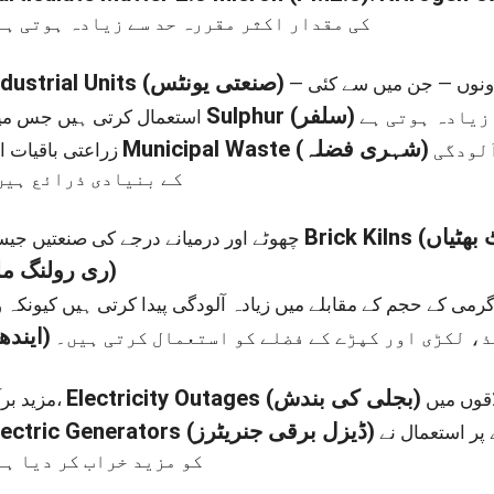
کی مقدار اکثر مقررہ حد سے زیادہ ہوتی ہے
ndustrial Units
(صنعتی یونٹس)
Sulphur
(سلفر)
استعمال کرتی ہیں جس میں
Municipal Waste
(شہری فضلہ)
کو جلانا، اور گاڑیوں کا دھواں، یہ سب آلودگی
زراعتی باقیات اور
کے بنیادی ذرائع ہیں
Brick Kilns
چھوٹے اور درمیانے درجے کی صنعتیں جیسے
ری رولنگ ملز)
ایندھن)
، لکڑی اور کپڑے کے فضلے کو استعمال کرتی ہیں۔
Electricity Outages
(بجلی کی بندش)
مزید برآں،
lectric Generators
(ڈیزل برقی جنریٹرز)
کو مزید خراب کر دیا ہے