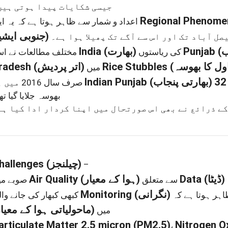
جیسی شکایات پیدا ہوتی ہیں
Regional Phenom
اعداد و شمار سے ظاہر ہوتا ہے کہ یہ ایک
(جنوبی ایشیا)
صل آباد تک اور اس سے آگے تک پھیلا ہوا ہے۔
India
(بھارت)
Punjab
کی ریاستوں
مختلف مطالعات نے اسے
radesh
(اتر پردیش)
Rice Stubbles
میں
Indian Punjab
(بھارتی پنجاب)
صرف سال 2016 میں ہی
بھوسہ جلایا گیا تھ
ے ذرائع نے بھی اس صورتحال میں اپنا کردار ادا کیا ہے
hallenges
(چیلنجز)
–
Air Quality
(ہوا کے معیار)
Data
(ڈیٹا)
سے متعلق
صوبے میں
Monitoring
(نگرانی)
کبھی کبھار کی جانے والی
(ماحولیاتی ہوا کے معیار)
میں
articulate Matter 2.5 micron
(PM2.5)
Nitrogen O
،