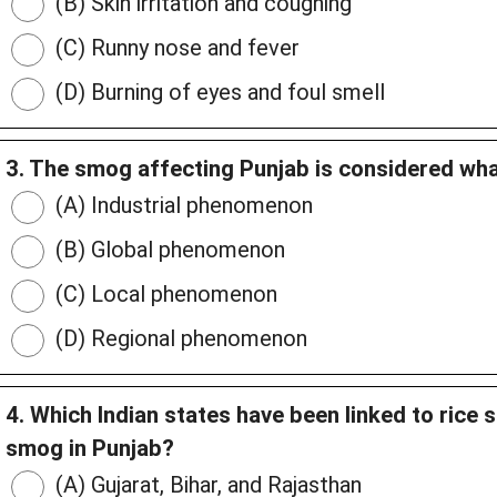
(B) Skin irritation and coughing
(C) Runny nose and fever
(D) Burning of eyes and foul smell
3. The smog affecting Punjab is considered wh
(A) Industrial phenomenon
(B) Global phenomenon
(C) Local phenomenon
(D) Regional phenomenon
4. Which Indian states have been linked to rice 
smog in Punjab?
(A) Gujarat, Bihar, and Rajasthan