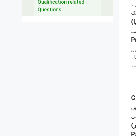
Qualification related
۔
Questions
P
ا۔
۔
C
P