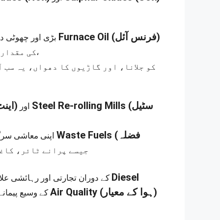
Furnace Oil
(فرنس آئل)
— بڑی اور چھوٹی دونوں — جن میں سے کئی
کی مقدار زیادہ ہوتی ہے،
(اینٹ بھٹیاں)
Steel Re-rolling Mills
(سٹیل
اور
Waste Fuels
(فضلہ
اپنی معاشی سرگرمی کے حجم کے مقابلے میں زیادہ آلودگی پیدا کرتی ہیں کیونکہ وہ
جیسے پرانے ٹائر، کاغذ
Diesel
کے دوران تجارتی اور رہائشی علاقوں میں
Air Quality
(ہوا کے معیار)
کے وسیع پیمانے پر استعمال نے