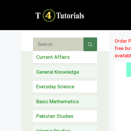
Skip
to
content
Search
Order P
free b
for:
availab
Current Affairs
General Knowledge
Everyday Science
Basic Mathematics
Pakistan Studies
Islamic Studies