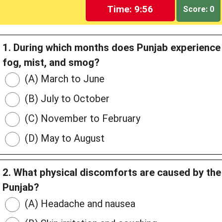
Time: 9:55
Score: 0
1. During which months does Punjab experience p
fog, mist, and smog?
(A) March to June
(B) July to October
(C) November to February
(D) May to August
2. What physical discomforts are caused by the
Punjab?
(A) Headache and nausea